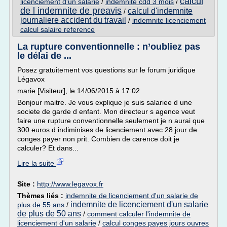
calcul
licenciement d'un salarie
/
indemnite cdd 3 mois
/
de l indemnite de preavis
calcul d'indemnite
/
journaliere accident du travail
/
indemnite licenciement
calcul salaire reference
La rupture conventionnelle : n’oubliez pas
le délai de ...
Posez gratuitement vos questions sur le forum juridique
Légavox
marie [Visiteur], le 14/06/2015 à 17:02
Bonjour maitre. Je vous explique je suis salariee d une
societe de garde d enfant. Mon directeur s agence veut
faire une rupture conventionnelle seulement je n aurai que
300 euros d indiminises de licenciement avec 28 jour de
conges payer non prit. Combien de carence doit je
calculer? Et dans...
Lire la suite
Site :
http://www.legavox.fr
Thèmes liés :
indemnite de licenciement d'un salarie de
indemnite de licenciement d'un salarie
plus de 55 ans
/
de plus de 50 ans
/
comment calculer l'indemnite de
licenciement d'un salarie
/
calcul conges payes jours ouvres