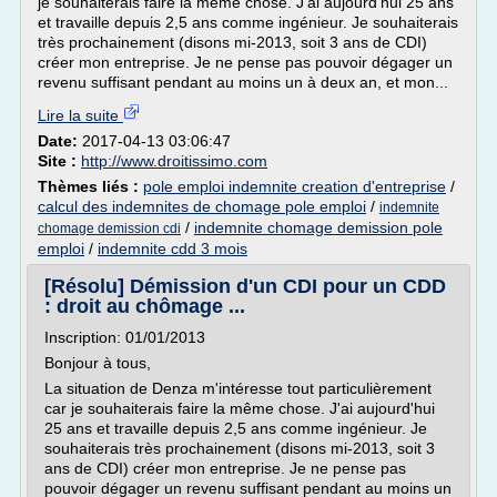
je souhaiterais faire la même chose. J'ai aujourd'hui 25 ans
et travaille depuis 2,5 ans comme ingénieur. Je souhaiterais
très prochainement (disons mi-2013, soit 3 ans de CDI)
créer mon entreprise. Je ne pense pas pouvoir dégager un
revenu suffisant pendant au moins un à deux an, et mon...
Lire la suite
Date:
2017-04-13 03:06:47
Site :
http://www.droitissimo.com
Thèmes liés :
pole emploi indemnite creation d'entreprise
/
calcul des indemnites de chomage pole emploi
/
indemnite
/
indemnite chomage demission pole
chomage demission cdi
emploi
/
indemnite cdd 3 mois
[Résolu] Démission d'un CDI pour un CDD
: droit au chômage ...
Inscription: 01/01/2013
Bonjour à tous,
La situation de Denza m'intéresse tout particulièrement
car je souhaiterais faire la même chose. J'ai aujourd'hui
25 ans et travaille depuis 2,5 ans comme ingénieur. Je
souhaiterais très prochainement (disons mi-2013, soit 3
ans de CDI) créer mon entreprise. Je ne pense pas
pouvoir dégager un revenu suffisant pendant au moins un