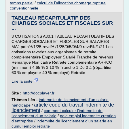
temps partiel
/
calcul de l'allocation chomage rupture
conventionnelle
TABLEAU RÉCAPITULATIF DES
CHARGES SOCIALES ET FISCALES SUR
...
3 COTISATIONS A30.1 TABLEAU RÉCAPITULATIF DES
CHARGES SOCIALES ET FISCALES SUR SALAIRES
MAJ path%/1/25 revd% /1/25/0/5/0/4/0 revd% /1/21 Les
cotisations revsées aux organismes de retraite
complémentaire Employeur Salarié Tranche de revenus
Remarque Non cadre Retraite complémentaire ARRCO
(minimum) 4,65 % 3,10 % Tranche 1 De 0 à (répartition
60 % employeur 40 % employé) Retraite...
Lire la suite
Site :
http://docplayer.fr
Thèmes liés :
indemnite de licenciement d'un salarie
article code du travail indemnite de
handicape
/
licenciement
/
comment calculer l'indemnite de
licenciement d'un salarie
/
pole emploi indemnite creation
d'entreprise
/
indemnite de licenciement d'un salarie en
cumul emploi retraite