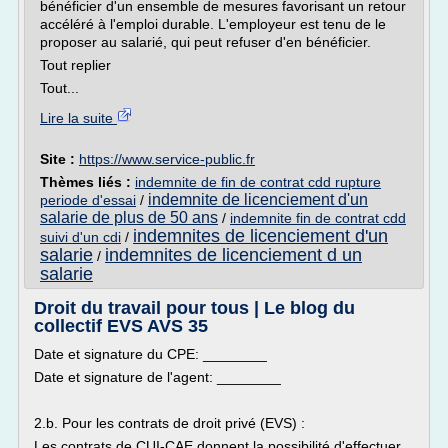
bénéficier d'un ensemble de mesures favorisant un retour
accéléré à l'emploi durable. L'employeur est tenu de le
proposer au salarié, qui peut refuser d'en bénéficier.
Tout replier
Tout...
Lire la suite
Site :
https://www.service-public.fr
Thèmes liés :
indemnite de fin de contrat cdd rupture
indemnite de licenciement d'un
periode d'essai
/
salarie de plus de 50 ans
/
indemnite fin de contrat cdd
indemnites de licenciement d'un
suivi d'un cdi
/
salarie
indemnites de licenciement d un
/
salarie
Droit du travail pour tous | Le blog du
collectif EVS AVS 35
Date et signature du CPE: ________
Date et signature de l'agent: ________
2.b. Pour les contrats de droit privé (EVS) :
Les contrats de CUI-CAE donnent la possibilité d'effectuer