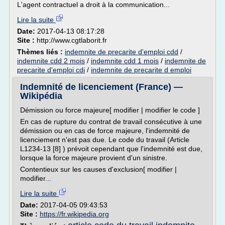
L'agent contractuel a droit à la communication...
Lire la suite
Date:
2017-04-13 08:17:28
Site :
http://www.cgtlaborit.fr
Thèmes liés :
indemnite de precarite d'emploi cdd
/
indemnite cdd 2 mois
/
indemnite cdd 1 mois
/
indemnite de
precarite d'emploi cdi
/
indemnite de precarite d emploi
Indemnité de licenciement (France) —
Wikipédia
Démission ou force majeure[ modifier | modifier le code ]
En cas de rupture du contrat de travail consécutive à une
démission ou en cas de force majeure, l'indemnité de
licenciement n'est pas due. Le code du travail (Article
L1234-13 [8] ) prévoit cependant que l'indemnité est due,
lorsque la force majeure provient d'un sinistre.
Contentieux sur les causes d'exclusion[ modifier |
modifier...
Lire la suite
Date:
2017-04-05 09:43:53
Site :
https://fr.wikipedia.org