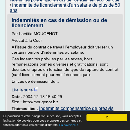
indemnites pole emploi en cas de licenciement economique
indemnite de licenciement d'un salarie de plus de 50
/
ans
indemnités en cas de démission ou de
licenciement
Par Laetitia MOUGENOT
Avocat à la Cour
A l’issue du contrat de travail l’employeur doit verser un
certain nombre d’indemnités au salarié.
Ces indemnités prévues par les textes, hors
rémunérations primes diverses et gratifications, sont
décrites ci-après en fonction du type de rupture de contrat
(sauf licenciement pour motif économique).
En cas de démission du...
Lire la suite
Date:
2004-12-18 15:40:29
Site :
http://mougenot.biz
indemnite compensatrice de preavis
Thèmes liés :
due par le salarie
/
indemnite de licenciement d'un
En poursuivant votre navigation sur ce site, vous acceptez
X
salarie de plus de 55 ans
/
licenciement faute grave
l'utilisation de cookies pour vous proposer des contenus et
indemnite compensatrice
indemnites conges payes
/
services adaptés à vos centres d'intérêts.
En savoir plus
de conges payes sur preavis
/
licenciement faute