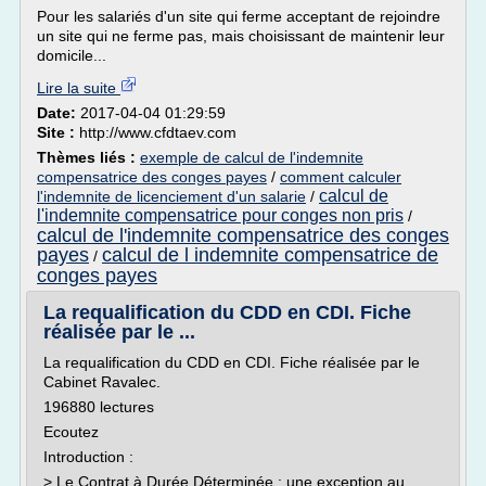
Pour les salariés d'un site qui ferme acceptant de rejoindre
un site qui ne ferme pas, mais choisissant de maintenir leur
domicile...
Lire la suite
Date:
2017-04-04 01:29:59
Site :
http://www.cfdtaev.com
Thèmes liés :
exemple de calcul de l'indemnite
compensatrice des conges payes
/
comment calculer
calcul de
l'indemnite de licenciement d'un salarie
/
l'indemnite compensatrice pour conges non pris
/
calcul de l'indemnite compensatrice des conges
payes
calcul de l indemnite compensatrice de
/
conges payes
La requalification du CDD en CDI. Fiche
réalisée par le ...
La requalification du CDD en CDI. Fiche réalisée par le
Cabinet Ravalec.
196880 lectures
Ecoutez
Introduction :
> Le Contrat à Durée Déterminée : une exception au