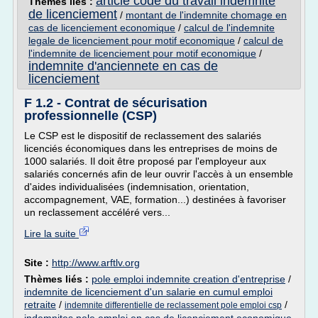
article code du travail indemnite
Thèmes liés :
de licenciement
/
montant de l'indemnite chomage en
cas de licenciement economique
/
calcul de l'indemnite
legale de licenciement pour motif economique
/
calcul de
l'indemnite de licenciement pour motif economique
/
indemnite d'anciennete en cas de
licenciement
F 1.2 - Contrat de sécurisation
professionnelle (CSP)
Le CSP est le dispositif de reclassement des salariés
licenciés économiques dans les entreprises de moins de
1000 salariés. Il doit être proposé par l'employeur aux
salariés concernés afin de leur ouvrir l'accès à un ensemble
d'aides individualisées (indemnisation, orientation,
accompagnement, VAE, formation...) destinées à favoriser
un reclassement accéléré vers...
Lire la suite
Site :
http://www.arftlv.org
Thèmes liés :
pole emploi indemnite creation d'entreprise
/
indemnite de licenciement d'un salarie en cumul emploi
retraite
/
/
indemnite differentielle de reclassement pole emploi csp