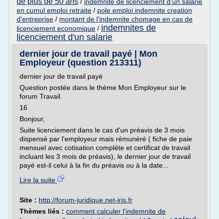
de plus de 50 ans
/
indemnite de licenciement d'un salarie
en cumul emploi retraite
/
pole emploi indemnite creation
d'entreprise
/
montant de l'indemnite chomage en cas de
indemnites de
licenciement economique
/
licenciement d'un salarie
dernier jour de travail payé | Mon
Employeur (question 213311)
dernier jour de travail payé
Question postée dans le thème Mon Employeur sur le
forum Travail.
16
Bonjour,
Suite licenciement dans le cas d'un préavis de 3 mois
dispensé par l'employeur mais rémunéré ( fiche de paie
mensuel avec cotisation compléte et certificat de travail
incluant les 3 mois de préavis), le dernier jour de travail
payé est-il celui à la fin du préavis ou à la date...
Lire la suite
Site :
http://forum-juridique.net-iris.fr
Thèmes liés :
comment calculer l'indemnite de