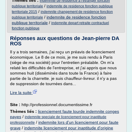
Thèmes liés :
indemnite de residence a l'etranger fonction
/
publique territoriale
indemnite de residence fonction publique
/
territoriale 2015
indemnite changement de residence fonction
/
indemnite de residence fonction
publique territoriale
publique territoriale
/
indemnite depart retraite contractuel
fonction publique
Réponses aux questions de Jean-pierre DA
ROS
Il y a trois semaines, j'ai reçu un préavis de licenciement
économique. Le 8 de ce mois, je me suis rendu à Paris
(siège de ma société) pour l'entretien préalable. On m'a
relaté les difficultés de l'entreprise, et j'ai appris que nous
sommes huit (disséminés dans toute la France) à faire
partie de la charrette. je suis chauffeur-livreur. il n'y a pas
de suppression de tournées dans...
Lire la suite
Site :
http://professionnel.documentissime.fr
Thèmes liés :
licenciement faute lourde indemnite conges
payes
/
indemnite speciale de licenciement pour inaptitude
/
indemnite lors d'un licenciement pour faute
professionnelle
grave
/
indemnite licenciement pour inaptitude d'origine