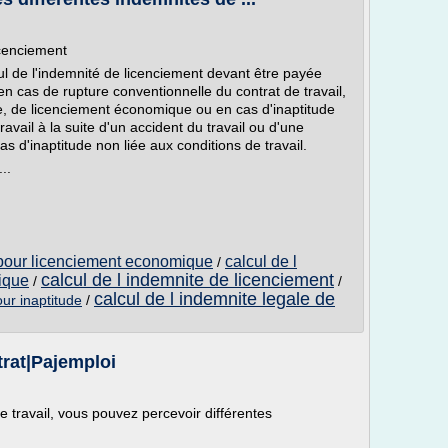
icenciement
l de l'indemnité de licenciement devant être payée
 en cas de rupture conventionnelle du contrat de travail,
e, de licenciement économique ou en cas d'inaptitude
vail à la suite d'un accident du travail ou d'une
s d'inaptitude non liée aux conditions de travail.
..
e pour licenciement economique
calcul de l
/
calcul de l indemnite de licenciement
ique
/
/
calcul de l indemnite legale de
our inaptitude
/
trat|Pajemploi
de travail, vous pouvez percevoir différentes