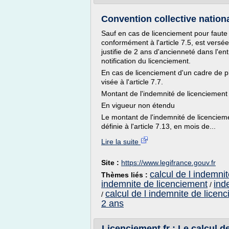
Convention collective nationa
Sauf en cas de licenciement pour faute
conformément à l'article 7.5, est versée
justifie de 2 ans d'ancienneté dans l'en
notification du licenciement.
En cas de licenciement d'un cadre de pl
visée à l'article 7.7.
Montant de l'indemnité de licenciement
En vigueur non étendu
Le montant de l'indemnité de licencieme
définie à l'article 7.13, en mois de...
Lire la suite
Site :
https://www.legifrance.gouv.fr
calcul de l indemni
Thèmes liés :
indemnite de licenciement
ind
/
calcul de l indemnite de licen
/
2 ans
Licenciement.fr : Le calcul de