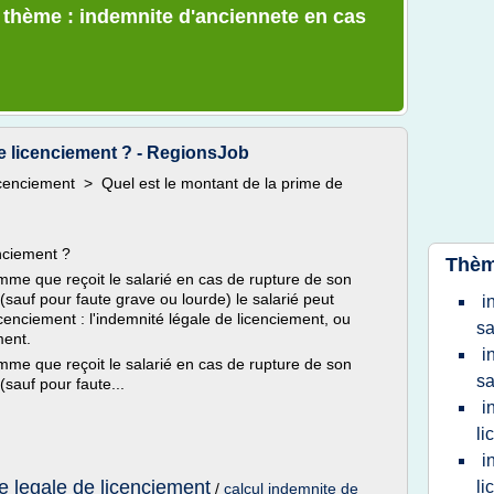
e thème : indemnite d'anciennete en cas
de licenciement ? - RegionsJob
cenciement > Quel est le montant de la prime de
nciement ?
Thèm
mme que reçoit le salarié en cas de rupture de son
(sauf pour faute grave ou lourde) le salarié peut
i
cenciement : l'indemnité légale de licenciement, ou
sa
ment.
i
mme que reçoit le salarié en cas de rupture de son
sa
(sauf pour faute...
i
li
i
te legale de licenciement
li
/
calcul indemnite de