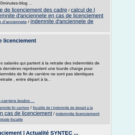
20minutes-blog ...
te de licenciement des cadre
calcul de l
/
emnite d'anciennete en cas de licenciement
indemnite d'anciennete de
e d'anciennete
/
e licenciement
s salariés qui partent à la retraite des indemnités de
es dernières représentent une lourde charge pour
indemnités de fin de carrière ne sont pas identiques
traite , entre départ à la...
carriere.lesdos ...
/
emnite fin carriere
fiscalite de l indemnite de depart a la
n cas de licenciement
/
indemnite licenciement
raite fiscalite
enciement | Actualité SYNTEC ...