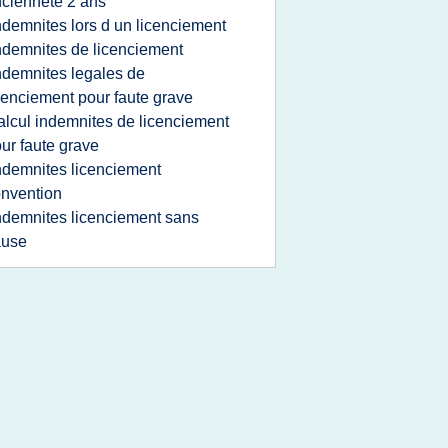
ciennete 2 ans
ndemnites lors d un licenciement
ndemnites de licenciement
ndemnites legales de
cenciement pour faute grave
alcul indemnites de licenciement
ur faute grave
ndemnites licenciement
nvention
ndemnites licenciement sans
ause