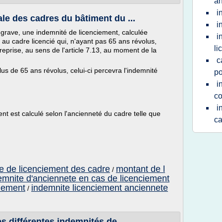
an
i
le des cadres du bâtiment du ...
i
 grave, une indemnité de licenciement, calculée
i
 au cadre licencié qui, n'ayant pas 65 ans révolus,
li
treprise, au sens de l'article 7.13, au moment de la
c
us de 65 ans révolus, celui-ci percevra l'indemnité
po
i
co
i
nt est calculé selon l'ancienneté du cadre telle que
c
te de licenciement des cadre
montant de l
/
emnite d'anciennete en cas de licenciement
ciement
indemnite licenciement anciennete
/
s différentes indemnités de ...