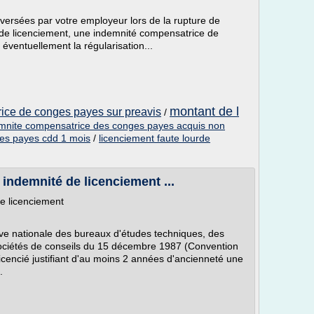
versées par votre employeur lors de la rupture de
é de licenciement, une indemnité compensatrice de
éventuellement la régularisation...
montant de l
ice de conges payes sur preavis
/
mnite compensatrice des conges payes acquis non
es payes cdd 1 mois
/
licenciement faute lourde
ndemnité de licenciement ...
é de licenciement
tive nationale des bureaux d'études techniques, des
sociétés de conseils du 15 décembre 1987 (Convention
licencié justifiant d'au moins 2 années d'ancienneté une
.