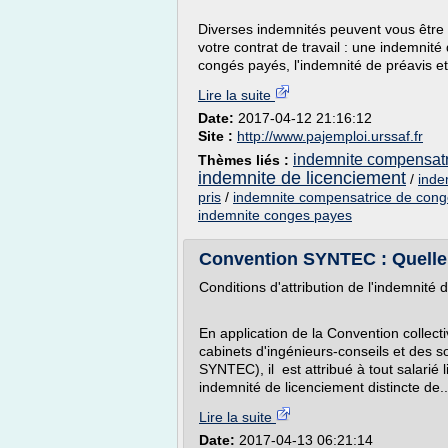
Diverses indemnités peuvent vous être 
votre contrat de travail : une indemnit
congés payés, l'indemnité de préavis et 
Lire la suite
Date:
2017-04-12 21:16:12
Site :
http://www.pajemploi.urssaf.fr
indemnite compensatr
Thèmes liés :
indemnite de licenciement
/
inde
pris
/
indemnite compensatrice de cong
indemnite conges payes
Convention SYNTEC : Quelle i
Conditions d'attribution de l'indemnit
En application de la Convention collec
cabinets d'ingénieurs-conseils et des 
SYNTEC), il est attribué à tout salarié 
indemnité de licenciement distincte de..
Lire la suite
Date:
2017-04-13 06:21:14