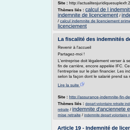
Site :
http://actualitesjuridiquesuplexfr.
calcul de l indemni
Thèmes liés :
indemnite de licenciement
ind
/
/
calcul indemnite de licenciement prim
licenciement
La fiscalité des indemnités d
Revenir à l'accueil
Partagez-moi !
L'entreprise doit légalement verser à se
fin de carrière, encore appelée IFC. C
l'entreprise sur le plan financier. Les 
selon la façon dont le salarié prend sa re
Lire la suite
Site :
http://assurance-indemnite-fin-de-
Thèmes liés :
depart volontaire retraite ind
indemnite d'anciennete e
/
retraite
mise retraite
/
indemnite depart volontaire ret
Article 19 - Indemnité de lic