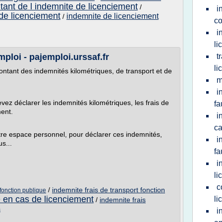
ant de l indemnite de licenciement
/
i
de licenciement
indemnite de licenciement
/
co
i
li
ploi - pajemploi.urssaf.fr
t
li
ntant des indemnités kilométriques, de transport et de
m
i
vez déclarer les indemnités kilométriques, les frais de
fa
ment.
i
ca
re espace personnel, pour déclarer ces indemnités,
i
s...
fa
i
li
c
/
indemnite frais de transport fonction
 fonction publique
 en cas de licenciement
li
/
indemnite frais
s
i