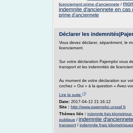
mont
licenciement prime d'anciennete
/
indemnite d'anciennete en cas 
prime d'anciennete
Déclarer les indemnités|Pajem
Vous devez déclarer, séparément, le mo
licenciement.
Sur votre déclaration Pajemploi vous de
transport et les indemnités de licencie
Au moment de votre déclaration sur vot
cochez « Oui » à la question « Avez-vou
Lire la suite
Date:
2017-04-12 21:16:12
Site :
http://www.pajemploi.urssaf.fr
Thèmes liés :
indemnite frais kilometrique
indemnite d'anciennete
publique
/
transport
/
indemnite frais kilometrique