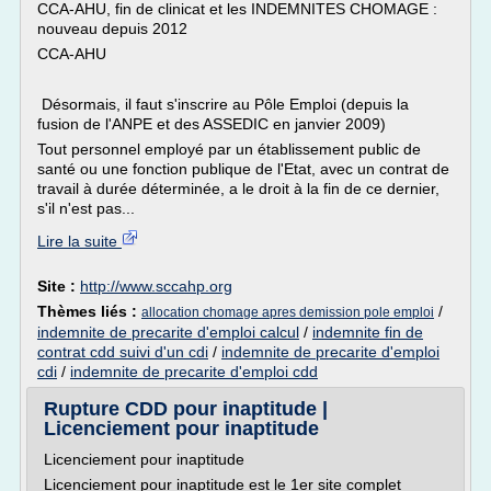
CCA-AHU, fin de clinicat et les INDEMNITES CHOMAGE :
nouveau depuis 2012
CCA-AHU
Désormais, il faut s'inscrire au Pôle Emploi (depuis la
fusion de l'ANPE et des ASSEDIC en janvier 2009)
Tout personnel employé par un établissement public de
santé ou une fonction publique de l'Etat, avec un contrat de
travail à durée déterminée, a le droit à la fin de ce dernier,
s'il n'est pas...
Lire la suite
Site :
http://www.sccahp.org
Thèmes liés :
/
allocation chomage apres demission pole emploi
indemnite de precarite d'emploi calcul
/
indemnite fin de
contrat cdd suivi d'un cdi
/
indemnite de precarite d'emploi
cdi
/
indemnite de precarite d'emploi cdd
Rupture CDD pour inaptitude |
Licenciement pour inaptitude
Licenciement pour inaptitude
Licenciement pour inaptitude est le 1er site complet