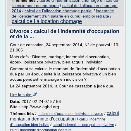
Thèmes liés :
duree d'indemnisation chomage en cas de
licenciement economique
/
calcul de l'allocation chomage
2014
/
calcul de l'allocation chomage partiel
/
indemnite
de licenciement d'un salarie en cumul emploi retraite
/
calcul de l allocation chomage
Divorce : calcul de l'indemnité d'occupation
et de la ...
Cour de cassation, 24 septembre 2014, N° de pourvoi : 13-
21.005
Mots clefs : Divorce, mariage, indemnité d'occupation,
époux, jouissance privative, bien acquis, indivision
Comment se calcule le montant de l'indemnité d'occupation
due par un époux suite à la jouissance privative d'un bien
acquis pendant le mariage en indivision ?
Le 24 septembre 2014, la Cour de cassation a jugé que...
Lire la suite
Date:
2017-02-24 07:57:56
Site :
http://www.lagbd.org
calcul
Thèmes liés :
/
indemnite d'occupation indivision divorce
montant indemnite d'occupation
/
calcul indemnite
/
/
d'occupation bien indivis
calcul indemnite d'occupation privative
calcul indemnite d'occupation locataire