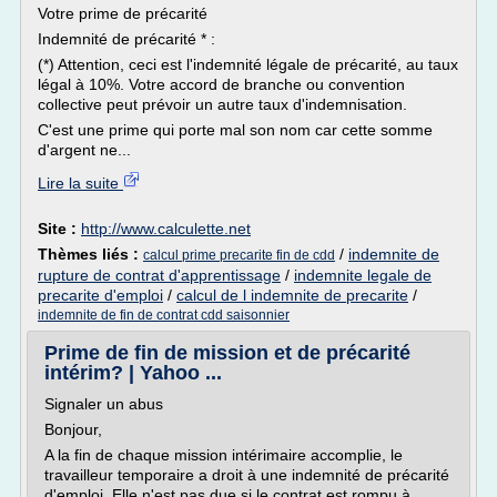
Votre prime de précarité
Indemnité de précarité * :
(*) Attention, ceci est l'indemnité légale de précarité, au taux
légal à 10%. Votre accord de branche ou convention
collective peut prévoir un autre taux d'indemnisation.
C'est une prime qui porte mal son nom car cette somme
d'argent ne...
Lire la suite
Site :
http://www.calculette.net
Thèmes liés :
/
indemnite de
calcul prime precarite fin de cdd
rupture de contrat d'apprentissage
/
indemnite legale de
precarite d'emploi
/
calcul de l indemnite de precarite
/
indemnite de fin de contrat cdd saisonnier
Prime de fin de mission et de précarité
intérim? | Yahoo ...
Signaler un abus
Bonjour,
A la fin de chaque mission intérimaire accomplie, le
travailleur temporaire a droit à une indemnité de précarité
d'emploi. Elle n'est pas due si le contrat est rompu à