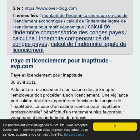
Site :
https://www.over-blog.com
Thèmes liés :
montant de l'indemnite chomage en cas de
licenciement economique
/
calcul de l'indemnite legale de
calcul de
licenciement pour motif economique
/
l'indemnite compensatrice des conges payes
/
calcul de l indemnite compensatrice de
conges payes
calcul de l indemnite legale de
/
licenciement
Paye et licenciement pour inaptitude -
svp.com
Paye et licenciement pour inaptitude
08 avril 2011
A défaut de reclassement d'un salarié déclaré inapte,
l'employeur doit procéder à son licenciement. Une vigilance
particulière doit être apportée en fonction de l'origine de
l'inaptitude. La paie d'un salarié licencié pour inaptitude
professionnelle* bénéficie d'un traitement plus favorable :
versement d'une indemnité de préavis,...
En poursuivant votre navigation sur ce site, vous acceptez
Lire la suite
X
l'utilisation de cookies pour vous proposer des contenus et
services adaptés à vos centres d'intérêts.
En savoir plus
Site :
http://www.svp.com