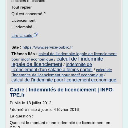
sociales et fiscales.
Tout replier
Qui est concerné ?
Licenciement
L'indemnité...
Lire la suite
Site :
https://www.service-public.fr
Thèmes liés :
calcul de l'indemnite legale de licenciement
calcul de l indemnite
pour motif economique
/
legale de licenciement
indemnite de
/
licenciement d'un salarie a temps partiel
/
calcul de
l'indemnite de licenciement pour motif economique
/
calcul de l'indemnite pour licenciement economique
Cadre : Indemnités de licenciement | INFO-
TPE.fr
Publié le 13 juillet 2012
/ dernière mise à jour le 4 février 2016
La question :
Quel est le montant d'une indemnité de licenciement en
CDI ?