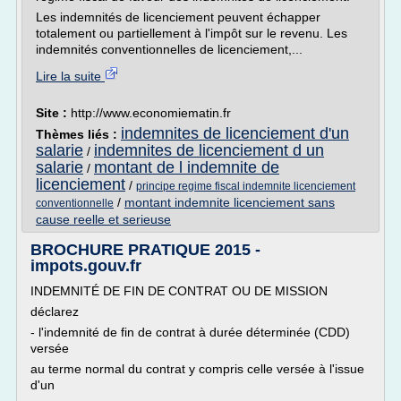
Les indemnités de licenciement peuvent échapper
totalement ou partiellement à l'impôt sur le revenu. Les
indemnités conventionnelles de licenciement,...
Lire la suite
Site :
http://www.economiematin.fr
indemnites de licenciement d'un
Thèmes liés :
salarie
indemnites de licenciement d un
/
salarie
montant de l indemnite de
/
licenciement
/
principe regime fiscal indemnite licenciement
/
montant indemnite licenciement sans
conventionnelle
cause reelle et serieuse
BROCHURE PRATIQUE 2015 -
impots.gouv.fr
INDEMNITÉ DE FIN DE CONTRAT OU DE MISSION
déclarez
- l'indemnité de fin de contrat à durée déterminée (CDD)
versée
au terme normal du contrat y compris celle versée à l'issue
d'un