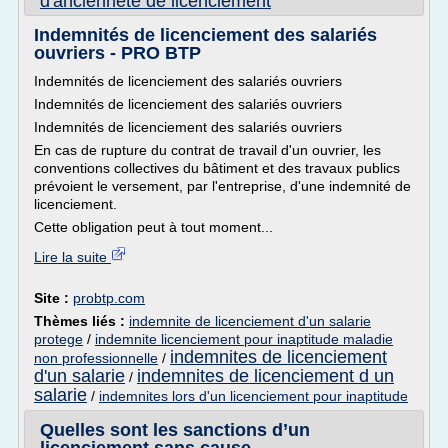
d'anciennete de licenciement
Indemnités de licenciement des salariés
ouvriers - PRO BTP
Indemnités de licenciement des salariés ouvriers
Indemnités de licenciement des salariés ouvriers
Indemnités de licenciement des salariés ouvriers
En cas de rupture du contrat de travail d'un ouvrier, les
conventions collectives du bâtiment et des travaux publics
prévoient le versement, par l'entreprise, d'une indemnité de
licenciement.
Cette obligation peut à tout moment...
Lire la suite
Site :
probtp.com
Thèmes liés :
indemnite de licenciement d'un salarie
protege
/
indemnite licenciement pour inaptitude maladie
indemnites de licenciement
non professionnelle
/
d'un salarie
indemnites de licenciement d un
/
salarie
/
indemnites lors d'un licenciement pour inaptitude
Quelles sont les sanctions d’un