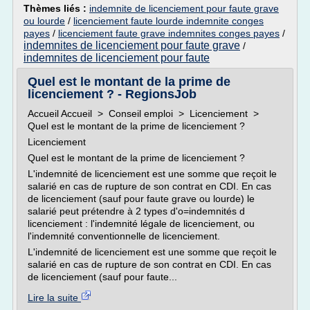
Thèmes liés :
indemnite de licenciement pour faute grave
ou lourde
/
licenciement faute lourde indemnite conges
payes
/
licenciement faute grave indemnites conges payes
/
indemnites de licenciement pour faute grave
/
indemnites de licenciement pour faute
Quel est le montant de la prime de
licenciement ? - RegionsJob
Accueil Accueil > Conseil emploi > Licenciement >
Quel est le montant de la prime de licenciement ?
Licenciement
Quel est le montant de la prime de licenciement ?
L'indemnité de licenciement est une somme que reçoit le
salarié en cas de rupture de son contrat en CDI. En cas
de licenciement (sauf pour faute grave ou lourde) le
salarié peut prétendre à 2 types d'o=indemnités d
licenciement : l'indemnité légale de licenciement, ou
l'indemnité conventionnelle de licenciement.
L'indemnité de licenciement est une somme que reçoit le
salarié en cas de rupture de son contrat en CDI. En cas
de licenciement (sauf pour faute...
Lire la suite