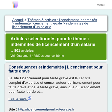
Menu
Accueil
>
Thèmes & articles : licenciement indemnités
>
indemnite licenciement legale
>
indemnites de
licenciement d'un salarie
Articles sélectionnés pour le thème :
indemnites de licenciement d'un salarie
801 articles
→
Voir également
4 Vidéos
pour ce thème
Conséquences et Indemnités | Licenciement pour
faute grave
Le site Licenciement pour faute grave est le 1er site
complet d'expertise et conseil autour du licenciement pour
faute grave et de la faute grave, ainsi que du licenciement
pour faute lourde et...
Lire la suite
Site :
http://licenciementpourfautegrave.fr