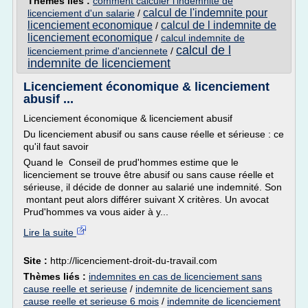
Thèmes liés :
comment calculer l'indemnite de
calcul de l'indemnite pour
licenciement d'un salarie
/
licenciement economique
calcul de l indemnite de
/
licenciement economique
/
calcul indemnite de
calcul de l
licenciement prime d'anciennete
/
indemnite de licenciement
Licenciement économique & licenciement
abusif ...
Licenciement économique & licenciement abusif
Du licenciement abusif ou sans cause réelle et sérieuse : ce
qu'il faut savoir
Quand le Conseil de prud'hommes estime que le
licenciement se trouve être abusif ou sans cause réelle et
sérieuse, il décide de donner au salarié une indemnité. Son
montant peut alors différer suivant X critères. Un avocat
Prud'hommes va vous aider à y...
Lire la suite
Site :
http://licenciement-droit-du-travail.com
Thèmes liés :
indemnites en cas de licenciement sans
cause reelle et serieuse
/
indemnite de licenciement sans
cause reelle et serieuse 6 mois
/
indemnite de licenciement