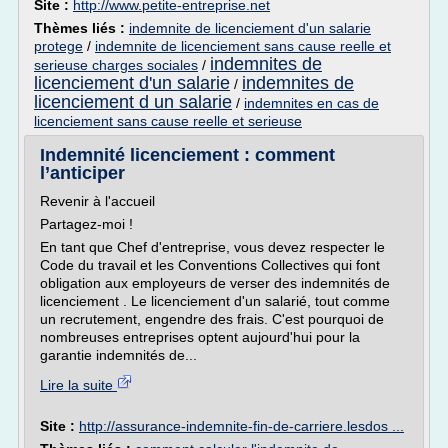
Site :
http://www.petite-entreprise.net
Thèmes liés :
indemnite de licenciement d'un salarie
protege
/
indemnite de licenciement sans cause reelle et
indemnites de
serieuse charges sociales
/
licenciement d'un salarie
indemnites de
/
licenciement d un salarie
/
indemnites en cas de
licenciement sans cause reelle et serieuse
Indemnité licenciement : comment
l’anticiper
Revenir à l'accueil
Partagez-moi !
En tant que Chef d'entreprise, vous devez respecter le
Code du travail et les Conventions Collectives qui font
obligation aux employeurs de verser des indemnités de
licenciement . Le licenciement d'un salarié, tout comme
un recrutement, engendre des frais. C'est pourquoi de
nombreuses entreprises optent aujourd'hui pour la
garantie indemnités de...
Lire la suite
Site :
http://assurance-indemnite-fin-de-carriere.lesdos ...