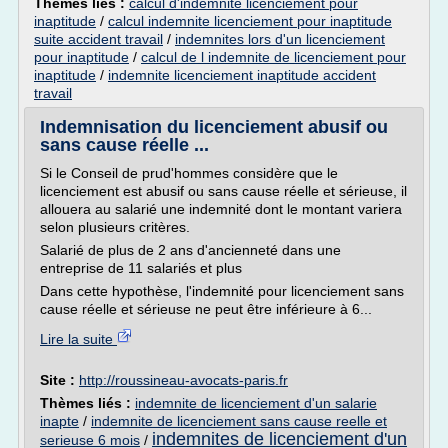
Thèmes liés :
calcul d'indemnite licenciement pour
inaptitude
/
calcul indemnite licenciement pour inaptitude
suite accident travail
/
indemnites lors d'un licenciement
pour inaptitude
/
calcul de l indemnite de licenciement pour
inaptitude
/
indemnite licenciement inaptitude accident
travail
Indemnisation du licenciement abusif ou
sans cause réelle ...
Si le Conseil de prud'hommes considère que le
licenciement est abusif ou sans cause réelle et sérieuse, il
allouera au salarié une indemnité dont le montant variera
selon plusieurs critères.
Salarié de plus de 2 ans d'ancienneté dans une
entreprise de 11 salariés et plus
Dans cette hypothèse, l'indemnité pour licenciement sans
cause réelle et sérieuse ne peut être inférieure à 6...
Lire la suite
Site :
http://roussineau-avocats-paris.fr
Thèmes liés :
indemnite de licenciement d'un salarie
inapte
/
indemnite de licenciement sans cause reelle et
indemnites de licenciement d'un
serieuse 6 mois
/