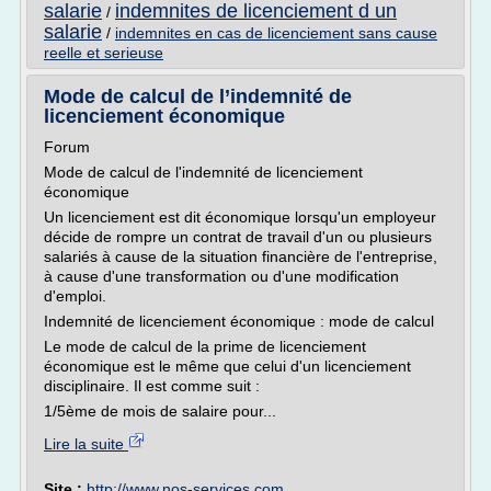
salarie
indemnites de licenciement d un
/
salarie
/
indemnites en cas de licenciement sans cause
reelle et serieuse
Mode de calcul de l’indemnité de
licenciement économique
Forum
Mode de calcul de l'indemnité de licenciement
économique
Un licenciement est dit économique lorsqu'un employeur
décide de rompre un contrat de travail d'un ou plusieurs
salariés à cause de la situation financière de l'entreprise,
à cause d'une transformation ou d'une modification
d'emploi.
Indemnité de licenciement économique : mode de calcul
Le mode de calcul de la prime de licenciement
économique est le même que celui d'un licenciement
disciplinaire. Il est comme suit :
1/5ème de mois de salaire pour...
Lire la suite
Site :
http://www.nos-services.com