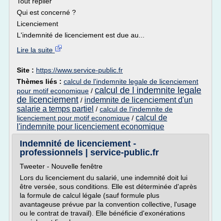
Tout replier
Qui est concerné ?
Licenciement
L'indemnité de licenciement est due au...
Lire la suite
Site :
https://www.service-public.fr
Thèmes liés :
calcul de l'indemnite legale de licenciement
calcul de l indemnite legale
pour motif economique
/
de licenciement
indemnite de licenciement d'un
/
salarie a temps partiel
/
calcul de l'indemnite de
calcul de
licenciement pour motif economique
/
l'indemnite pour licenciement economique
Indemnité de licenciement -
professionnels | service-public.fr
Tweeter - Nouvelle fenêtre
Lors du licenciement du salarié, une indemnité doit lui
être versée, sous conditions. Elle est déterminée d'après
la formule de calcul légale (sauf formule plus
avantageuse prévue par la convention collective, l'usage
ou le contrat de travail). Elle bénéficie d'exonérations