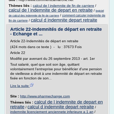
Thèmes liés :
calcul de l indemnite de fin de carriere
/
calcul de l indemnite de depart en retraite
/
logiciel
/
comment calculer indemnite de
de calcul des indemnite de fin de carriere
calcul d indemnite depart retraite
/
fin de carriere
Article 22-Indemnités de départ en retraite
- Echange et ...
Article 22-Indemnités de départ en retraite
(424 mots dans ce texte ) - lu : 37673 Fois
Article 22
Modifié par avenant du 26 septembre 2013 - art. 1er
Tout salarié, quel que soit son âge, quittant
volontairement l'entreprise pour bénéficier d'une pension
de vieillesse a droit à une indemnité de départ en retraite
fixée en fonction de son...
Lire la suite
Site :
http://www.pharmechange.com
calcul de l indemnite de depart en
Thèmes liés :
retraite
calcul d indemnite depart retraite
/
/
indemnite licenciement anciennete inferieure a 1 an
/