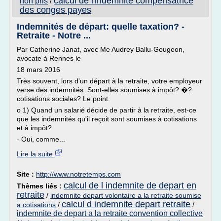
calcul de l'indemnite compensatrice
non pris
/
des conges payes
Indemnités de départ: quelle taxation? -
Retraite - Notre ...
Par Catherine Janat, avec Me Audrey Ballu-Gougeon,
avocate à Rennes le
18 mars 2016
Très souvent, lors d'un départ à la retraite, votre employeur
verse des indemnités. Sont-elles soumises à impôt? �?
cotisations sociales? Le point.
o 1) Quand un salarié décide de partir à la retraite, est-ce
que les indemnités qu'il reçoit sont soumises à cotisations
et à impôt?
- Oui, comme...
Lire la suite
Site :
http://www.notretemps.com
calcul de l indemnite de depart en
Thèmes liés :
retraite
/
indemnite depart volontaire a la retraite soumise
calcul d indemnite depart retraite
a cotisations
/
/
indemnite de depart a la retraite convention collective