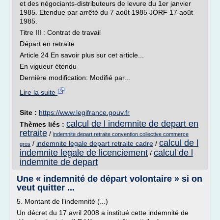
et des négociants-distributeurs de levure du 1er janvier
1985. Etendue par arrêté du 7 août 1985 JORF 17 août
1985.
Titre III : Contrat de travail
Départ en retraite
Article 24 En savoir plus sur cet article...
En vigueur étendu
Dernière modification: Modifié par...
Lire la suite
Site :
https://www.legifrance.gouv.fr
calcul de l indemnite de depart en
Thèmes liés :
retraite
/
indemnite depart retraite convention collective commerce
calcul de l
/
indemnite legale depart retraite cadre
/
gros
indemnite legale de licenciement
calcul de l
/
indemnite de depart
Une « indemnité de départ volontaire » si on
veut quitter ...
5. Montant de l'indemnité (...)
Un décret du 17 avril 2008 a institué cette indemnité de