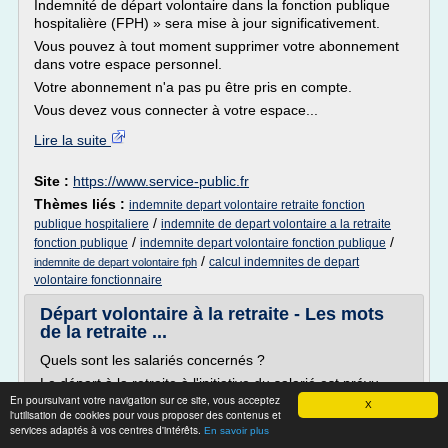
Indemnité de départ volontaire dans la fonction publique
hospitalière (FPH) » sera mise à jour significativement.
Vous pouvez à tout moment supprimer votre abonnement
dans votre espace personnel.
Votre abonnement n'a pas pu être pris en compte.
Vous devez vous connecter à votre espace...
Lire la suite
Site :
https://www.service-public.fr
Thèmes liés :
indemnite depart volontaire retraite fonction
/
publique hospitaliere
indemnite de depart volontaire a la retraite
/
/
fonction publique
indemnite depart volontaire fonction publique
/
calcul indemnites de depart
indemnite de depart volontaire fph
volontaire fonctionnaire
Départ volontaire à la retraite - Les mots
de la retraite ...
Quels sont les salariés concernés ?
Le départ à la retraite à l'initiative du salarié est prévu
En poursuivant votre navigation sur ce site, vous acceptez
pour permettre à ce dernier de bénéficier d'une pension
X
l'utilisation de cookies pour vous proposer des contenus et
de vieillesse, même liquidée à taux minoré.
services adaptés à vos centres d'intérêts.
En savoir plus
C'est donc au plus tôt à l'âge auquel il est permis de faire