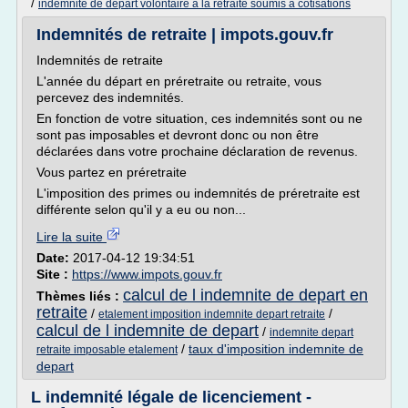
/
indemnite de depart volontaire a la retraite soumis a cotisations
Indemnités de retraite | impots.gouv.fr
Indemnités de retraite
L'année du départ en préretraite ou retraite, vous
percevez des indemnités.
En fonction de votre situation, ces indemnités sont ou ne
sont pas imposables et devront donc ou non être
déclarées dans votre prochaine déclaration de revenus.
Vous partez en préretraite
L'imposition des primes ou indemnités de préretraite est
différente selon qu'il y a eu ou non...
Lire la suite
Date:
2017-04-12 19:34:51
Site :
https://www.impots.gouv.fr
calcul de l indemnite de depart en
Thèmes liés :
retraite
/
/
etalement imposition indemnite depart retraite
calcul de l indemnite de depart
/
indemnite depart
/
taux d'imposition indemnite de
retraite imposable etalement
depart
L indemnité légale de licenciement -