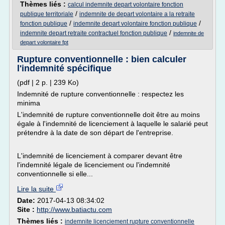
Thèmes liés :
calcul indemnite depart volontaire fonction
/
publique territoriale
indemnite de depart volontaire a la retraite
/
/
fonction publique
indemnite depart volontaire fonction publique
/
indemnite depart retraite contractuel fonction publique
indemnite de
depart volontaire fpt
Rupture conventionnelle : bien calculer
l'indemnité spécifique
(pdf | 2 p. | 239 Ko)
Indemnité de rupture conventionnelle : respectez les
minima
L'indemnité de rupture conventionnelle doit être au moins
égale à l'indemnité de licenciement à laquelle le salarié peut
prétendre à la date de son départ de l'entreprise.
L'indemnité de licenciement à comparer devant être
l'indemnité légale de licenciement ou l'indemnité
conventionnelle si elle...
Lire la suite
Date:
2017-04-13 08:34:02
Site :
http://www.batiactu.com
Thèmes liés :
indemnite licenciement rupture conventionnelle