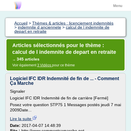
Menu
Accueil
>
Thèmes & articles : licenciement indemnités
>
indemnite d anciennete
>
calcul de l indemnite de
depart en retraite
Articles sélectionnés pour le thème :
calcul de l indemnite de depart en retraite
345 articles
→
Voir également
3 Vidéos
pour ce thème
Logiciel IFC IDR Indemnité de fin de ... - Comment
Ça Marche
Signaler
Logiciel IFC IDR Indemnité de fin de carrière [Fermé]
Posez votre question STP75 1 Messages postés jeudi 7 mai
2009Date...
Lire la suite
Date:
2017-04-07 14:48:39
Site :
http://www.commentcamarche.net