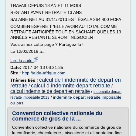
TRAVAIL DEPUIS 18 AN ET 11 MOIS
RESTANT AVANT RETRAITE 13 ANS
SALAIRE NET AU 31/11/2013 EST ÉGAL A 264 400 FCFA
COMBIEN ESPÈRE T 'ELLE AVOIR AU TOTAL COMME
RETRAITE ANTICIPÉE TOUT EN SACHANT QUE LES 13
ANNÉES RESTANTE SERONT NÉGOCIER
Vous aimez cette page ? Partagez-la !
Le 12/02/2016 à...
Lire la suite
Date:
2017-04-13 08:21:35
Site :
http://aide-afrique.com
calcul de l indemnite de depart en
Thèmes liés :
retraite
calcul d indemnite depart retraite
/
/
calcul indemnite de depart en retraite
/
indemnite depart
/
indemnite depart retraite imposable
retraite imposable 2013
ou pas
Convention collective nationale du
commerce de gros de la ...
Convention collective nationale du commerce de gros de
la confiserie, chocolaterie , biscuiterie et alimentation fine