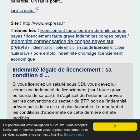
bénéficie. On fait le point...
Lire la suite
Site :
http://www.lexpress.fr
Thèmes liés :
licenciement faute lourde indemnite conges
payes
/
licenciement faute grave indemnites conges payes
/
indemnite compensatrice de conges payes sur
preavis
/
indemnisation pole emploi en cas de licenciement pour
/
pole emploi indemnite chomage licenciement
faute grave
economique
Indemnité légale de licenciement : sa
condition d ...
Si vous licenciez un salarié sous CDI, vous devez lui
verser une indemnité de licenciement (sauf faute grave
ou lourde de sa part). Il s'agit soit de l'indemnité prévue
par les conventions du secteur du BTP, soit de l'indemnité
prévue par la loi si elle est plus favorable. Le montant et
les conditions d'ancienneté de cette dernière ont été
modifiés.
En poursuivant votre navigation sur ce site, vous acceptez
Mots clés de l'article : Indemnité...
X
l'utilisation de cookies pour vous proposer des contenus et
services adaptés à vos centres d'intérêts.
Lire la suite
En savoir plus