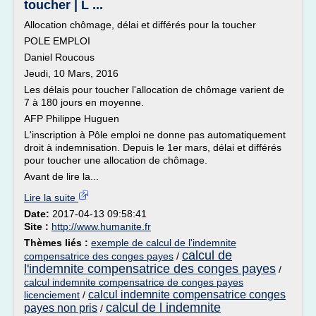
toucher | L ...
Allocation chômage, délai et différés pour la toucher
POLE EMPLOI
Daniel Roucous
Jeudi, 10 Mars, 2016
Les délais pour toucher l'allocation de chômage varient de
7 à 180 jours en moyenne.
AFP Philippe Huguen
L'inscription à Pôle emploi ne donne pas automatiquement
droit à indemnisation. Depuis le 1er mars, délai et différés
pour toucher une allocation de chômage.
Avant de lire la...
Lire la suite
Date:
2017-04-13 09:58:41
Site :
http://www.humanite.fr
Thèmes liés :
exemple de calcul de l'indemnite
calcul de
compensatrice des conges payes
/
l'indemnite compensatrice des conges payes
/
calcul indemnite compensatrice de conges payes
calcul indemnite compensatrice conges
licenciement
/
calcul de l indemnite
payes non pris
/