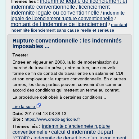
indemnite legale de licenciement et
Thèmes liés :
indemnite conventionnelle
licenciement
/
indemnite legale ou conventionnelle
indemnite
/
legale de licenciement rupture conventionnelle
/
montant de l indemnite de licenciement
/
montant
indemnite licenciement sans cause reelle et serieuse
Rupture conventionnelle : les indemnités
imposables ...
Tweeter
Entrée en vigueur en 2008, la loi de modernisation du
marché du travail a prévu, entre autres, une nouvelle
forme de fin de contrat de travail entre un salarié en CDI
et son employeur : la rupture conventionnelle. En d'autres
termes, les deux parties peuvent convenir d'un commun
accord des conditions qui mettent un terme au contrat.
La procédure doit obéir à certaines conditions...
Lire la suite
Date:
2017-04-13 08:38:13
Site :
https://www.credit-agricole.fr
indemnite d'anciennete rupture
Thèmes liés :
calcul d indemnite depart
conventionnelle
/
retraite
indemnite de depart lors d'un licenciement
/