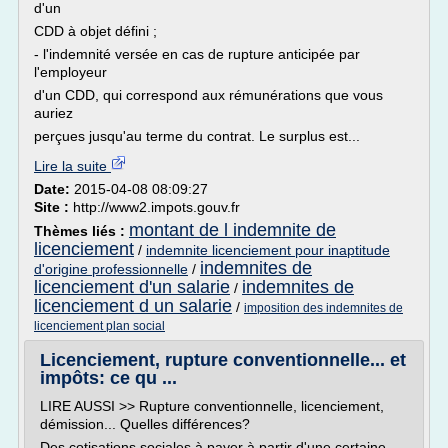
d'un
CDD à objet défini ;
- l'indemnité versée en cas de rupture anticipée par
l'employeur
d'un CDD, qui correspond aux rémunérations que vous
auriez
perçues jusqu'au terme du contrat. Le surplus est...
Lire la suite
Date:
2015-04-08 08:09:27
Site :
http://www2.impots.gouv.fr
montant de l indemnite de
Thèmes liés :
licenciement
/
indemnite licenciement pour inaptitude
indemnites de
d'origine professionnelle
/
licenciement d'un salarie
indemnites de
/
licenciement d un salarie
/
imposition des indemnites de
licenciement plan social
Licenciement, rupture conventionnelle... et
impôts: ce qu ...
LIRE AUSSI >> Rupture conventionnelle, licenciement,
démission... Quelles différences?
Des cotisations sociales à payer à partir d'une certaine