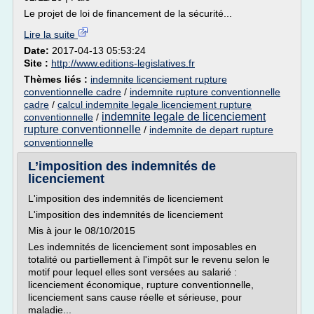
Le projet de loi de financement de la sécurité...
Lire la suite
Date:
2017-04-13 05:53:24
Site :
http://www.editions-legislatives.fr
Thèmes liés :
indemnite licenciement rupture
conventionnelle cadre
/
indemnite rupture conventionnelle
cadre
/
calcul indemnite legale licenciement rupture
indemnite legale de licenciement
conventionnelle
/
rupture conventionnelle
/
indemnite de depart rupture
conventionnelle
L’imposition des indemnités de
licenciement
L'imposition des indemnités de licenciement
L'imposition des indemnités de licenciement
Mis à jour le 08/10/2015
Les indemnités de licenciement sont imposables en
totalité ou partiellement à l'impôt sur le revenu selon le
motif pour lequel elles sont versées au salarié :
licenciement économique, rupture conventionnelle,
licenciement sans cause réelle et sérieuse, pour
maladie...