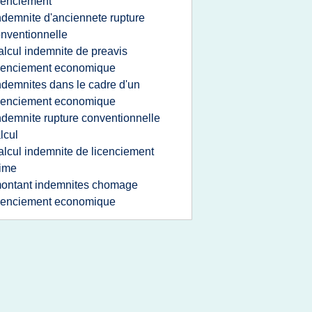
cenciement
ndemnite d'anciennete rupture
nventionnelle
alcul indemnite de preavis
cenciement economique
ndemnites dans le cadre d'un
cenciement economique
ndemnite rupture conventionnelle
lcul
alcul indemnite de licenciement
ime
ontant indemnites chomage
cenciement economique