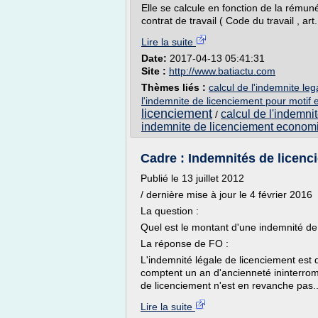
Elle se calcule en fonction de la rémun
contrat de travail ( Code du travail , ar
Lire la suite
Date:
2017-04-13 05:41:31
Site :
http://www.batiactu.com
Thèmes liés :
calcul de l'indemnite le
l'indemnite de licenciement pour motif
licenciement
calcul de l'indemn
/
indemnite de licenciement econom
Cadre : Indemnités de licenc
Publié le 13 juillet 2012
/ dernière mise à jour le 4 février 2016
La question :
Quel est le montant d'une indemnité de
La réponse de FO :
L'indemnité légale de licenciement est d
comptent un an d'ancienneté ininterro
de licenciement n'est en revanche pas..
Lire la suite