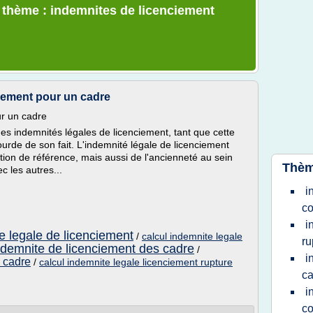
e thème : indemnites de licenciement
ciement pour un cadre
ur un cadre
des indemnités légales de licenciement, tant que cette
ourde de son fait. L'indemnité légale de licenciement
tion de référence, mais aussi de l'ancienneté au sein
Thèm
c les autres...
i
co
i
te legale de licenciement
/
calcul indemnite legale
ru
indemnite de licenciement des cadre
/
i
 cadre
/
calcul indemnite legale licenciement rupture
ca
i
co