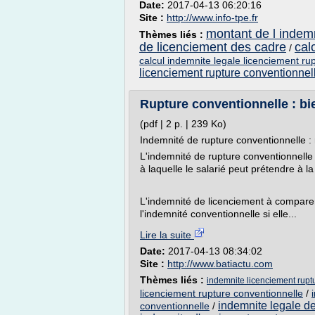
Date:
2017-04-13 06:20:16
Site :
http://www.info-tpe.fr
montant de l indem
Thèmes liés :
de licenciement des cadre
cal
/
calcul indemnite legale licenciement ru
licenciement rupture conventionnel
Rupture conventionnelle : bie
(pdf | 2 p. | 239 Ko)
Indemnité de rupture conventionnelle :
L'indemnité de rupture conventionnelle 
à laquelle le salarié peut prétendre à l
L'indemnité de licenciement à comparer
l'indemnité conventionnelle si elle...
Lire la suite
Date:
2017-04-13 08:34:02
Site :
http://www.batiactu.com
Thèmes liés :
indemnite licenciement ruptu
licenciement rupture conventionnelle
/
indemnite legale de
conventionnelle
/