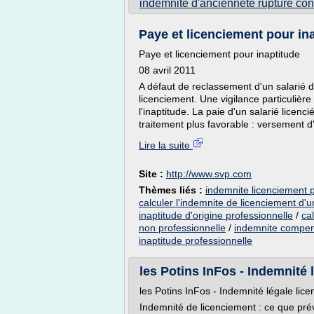
indemnite d'anciennete rupture con
Paye et licenciement pour in
Paye et licenciement pour inaptitude
08 avril 2011
A défaut de reclassement d'un salarié d
licenciement. Une vigilance particulière 
l'inaptitude. La paie d'un salarié licenc
traitement plus favorable : versement d
Lire la suite
Site :
http://www.svp.com
Thèmes liés :
indemnite licenciement p
calculer l'indemnite de licenciement d'u
inaptitude d'origine professionnelle
/
ca
non professionnelle
/
indemnite compens
inaptitude professionnelle
les Potins InFos - Indemnité 
les Potins InFos - Indemnité légale lic
Indemnité de licenciement : ce que prévo