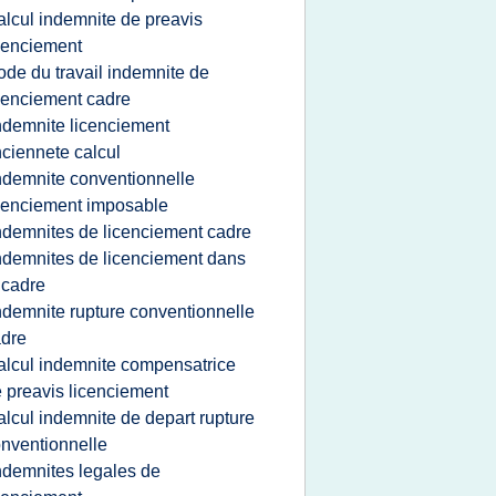
alcul indemnite de preavis
cenciement
ode du travail indemnite de
cenciement cadre
ndemnite licenciement
ciennete calcul
ndemnite conventionnelle
cenciement imposable
ndemnites de licenciement cadre
ndemnites de licenciement dans
 cadre
ndemnite rupture conventionnelle
dre
alcul indemnite compensatrice
 preavis licenciement
alcul indemnite de depart rupture
nventionnelle
ndemnites legales de