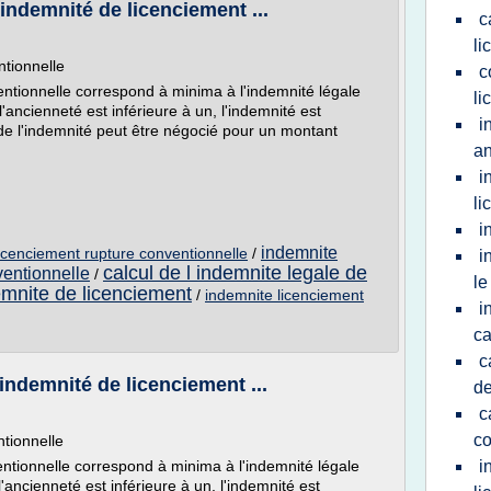
demnité de licenciement ...
c
li
ntionnelle
c
entionnelle correspond à minima à l'indemnité légale
li
l'ancienneté est inférieure à un, l'indemnité est
i
de l'indemnité peut être négocié pour un montant
an
i
li
i
indemnite
licenciement rupture conventionnelle
/
i
calcul de l indemnite legale de
ventionnelle
/
le
emnite de licenciement
/
indemnite licenciement
i
ca
c
demnité de licenciement ...
de
c
co
tionnelle
entionnelle correspond à minima à l'indemnité légale
i
'ancienneté est inférieure à un, l'indemnité est