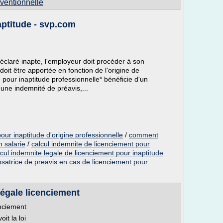
ventionnelle
aptitude - svp.com
éclaré inapte, l'employeur doit procéder à son
doit être apportée en fonction de l'origine de
ié pour inaptitude professionnelle* bénéficie d'un
'une indemnité de préavis,...
our inaptitude d'origine professionnelle
/
comment
n salarie
/
calcul indemnite de licenciement pour
lcul indemnite legale de licenciement pour inaptitude
atrice de preavis en cas de licenciement pour
légale licenciement
enciement
it la loi