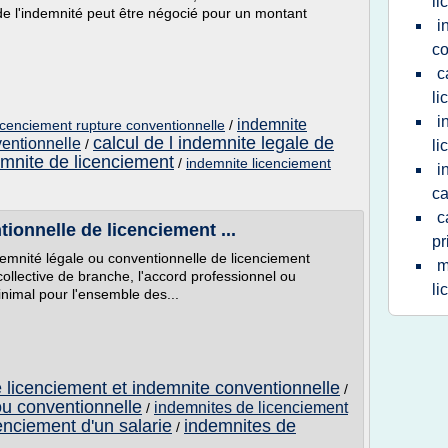
li
de l'indemnité peut être négocié pour un montant
i
co
c
li
i
indemnite
licenciement rupture conventionnelle
/
calcul de l indemnite legale de
ventionnelle
/
li
emnite de licenciement
/
indemnite licenciement
i
ca
c
ionnelle de licenciement ...
pr
demnité légale ou conventionnelle de licenciement
m
collective de branche, l'accord professionnel ou
li
inimal pour l'ensemble des...
 licenciement et indemnite conventionnelle
/
ou conventionnelle
indemnites de licenciement
/
enciement d'un salarie
indemnites de
/