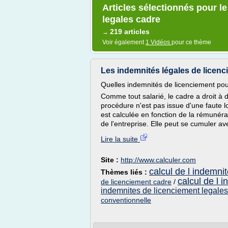
Articles sélectionnés pour l
legales cadre
219 articles
→
Voir également
1 Vidéos
pour ce thème
Les indemnités légales de licen
Quelles indemnités de licenciement po
Comme tout salarié, le cadre a droit à 
procédure n'est pas issue d'une faute l
est calculée en fonction de la rémunéra
de l'entreprise. Elle peut se cumuler ave
Lire la suite
Site :
http://www.calculer.com
calcul de l indemni
Thèmes liés :
calcul de l 
de licenciement cadre
/
indemnites de licenciement legales
conventionnelle