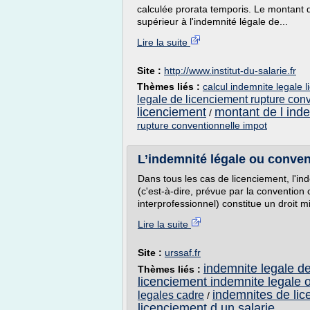
calculée prorata temporis. Le montant 
supérieur à l'indemnité légale de...
Lire la suite
Site :
http://www.institut-du-salarie.fr
Thèmes liés :
calcul indemnite legale 
legale de licenciement rupture con
licenciement
montant de l ind
/
rupture conventionnelle impot
L’indemnité légale ou convent
Dans tous les cas de licenciement, l'in
(c'est-à-dire, prévue par la convention 
interprofessionnel) constitue un droit m
Lire la suite
Site :
urssaf.fr
indemnite legale de
Thèmes liés :
licenciement indemnite legale 
indemnites de lic
legales cadre
/
licenciement d un salarie