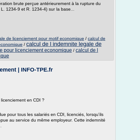
ération brute perçue antérieurement à la rupture du
t. L. 1234-9 et R. 1234-4) sur la base...
gale de licenciement pour motif economique
/
calcul de
calcul de l indemnite legale de
 economique
/
ite pour licenciement economique
calcul de l
/
ique
iement | INFO-TPE.fr
 licenciement en CDI ?
ue pour tous les salariés en CDI, licenciés, lorsqu'ils
mpue au service du même employeur. Cette indemnité
.