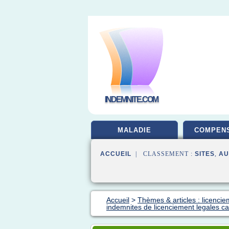
INDEMNITE.COM
MALADIE
COMPENS
ACCUEIL
| CLASSEMENT :
SITES
,
AU
Accueil
>
Thèmes & articles : licenci
indemnites de licenciement legales c