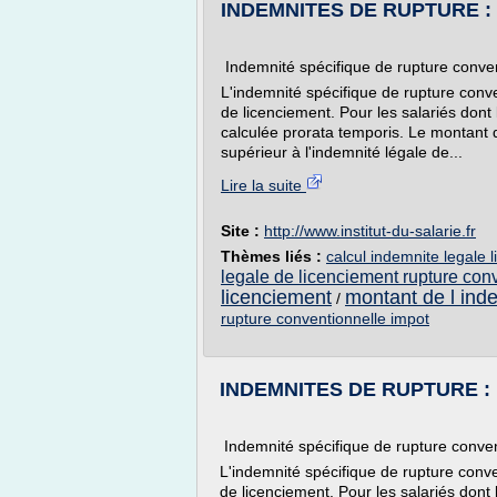
INDEMNITES DE RUPTURE : in
Indemnité spécifique de rupture conve
L'indemnité spécifique de rupture conv
de licenciement. Pour les salariés dont 
calculée prorata temporis. Le montant 
supérieur à l'indemnité légale de...
Lire la suite
Site :
http://www.institut-du-salarie.fr
Thèmes liés :
calcul indemnite legale 
legale de licenciement rupture con
licenciement
montant de l ind
/
rupture conventionnelle impot
INDEMNITES DE RUPTURE : in
Indemnité spécifique de rupture conven
L'indemnité spécifique de rupture conv
de licenciement. Pour les salariés dont l