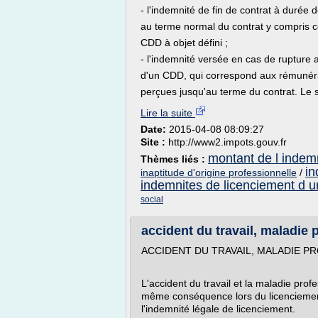
- l'indemnité de fin de contrat à duré
au terme normal du contrat y compris ce
CDD à objet défini ;
- l'indemnité versée en cas de rupture 
d'un CDD, qui correspond aux rémunér
perçues jusqu'au terme du contrat. Le s
Lire la suite
Date:
2015-04-08 08:09:27
Site :
http://www2.impots.gouv.fr
montant de l indem
Thèmes liés :
in
inaptitude d'origine professionnelle
/
indemnites de licenciement d u
social
accident du travail, maladie 
ACCIDENT DU TRAVAIL, MALADIE P
L'accident du travail et la maladie pro
même conséquence lors du licenciement
l'indemnité légale de licenciement.