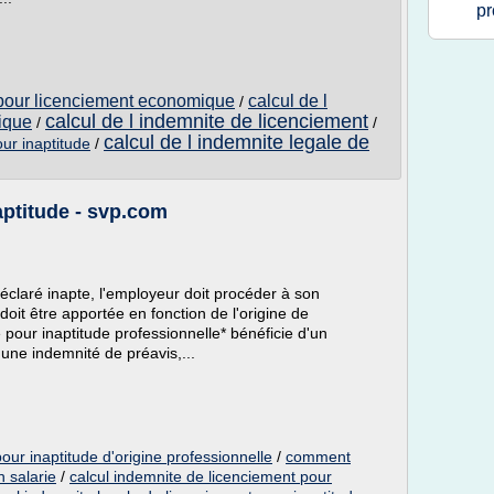
pr
e pour licenciement economique
calcul de l
/
calcul de l indemnite de licenciement
ique
/
/
calcul de l indemnite legale de
our inaptitude
/
aptitude - svp.com
éclaré inapte, l'employeur doit procéder à son
doit être apportée en fonction de l'origine de
ié pour inaptitude professionnelle* bénéficie d'un
'une indemnité de préavis,...
our inaptitude d'origine professionnelle
/
comment
n salarie
/
calcul indemnite de licenciement pour