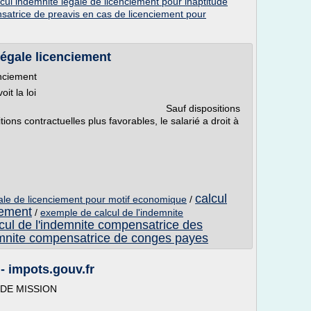
lcul indemnite legale de licenciement pour inaptitude
atrice de preavis en cas de licenciement pour
légale licenciement
enciement
it la loi
licenciement Sauf dispositions
tions contractuelles plus favorables, le salarié a droit à
calcul
gale de licenciement pour motif economique
/
iement
/
exemple de calcul de l'indemnite
cul de l'indemnite compensatrice des
emnite compensatrice de conges payes
impots.gouv.fr
 DE MISSION