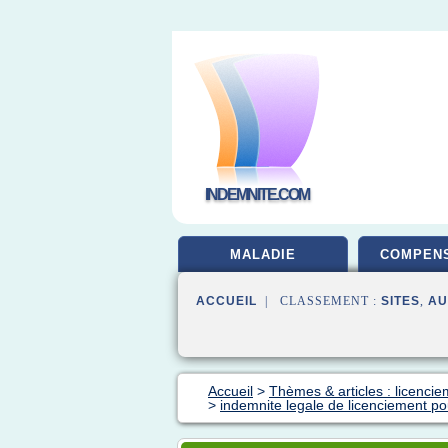
INDEMNITE.COM
MALADIE
COMPENS
ACCUEIL
| CLASSEMENT :
SITES
,
AU
Accueil
>
Thèmes & articles : licenci
>
indemnite legale de licenciement po