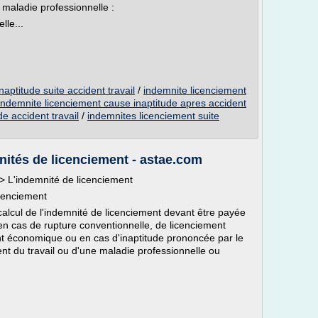
u maladie professionnelle :
lle...
aptitude suite accident travail
/
indemnite licenciement
indemnite licenciement cause inaptitude apres accident
e accident travail
/
indemnites licenciement suite
nités de licenciement - astae.com
l > L'indemnité de licenciement
icenciement
lcul de l'indemnité de licenciement devant être payée
, en cas de rupture conventionnelle, de licenciement
nt économique ou en cas d'inaptitude prononcée par le
ent du travail ou d'une maladie professionnelle ou