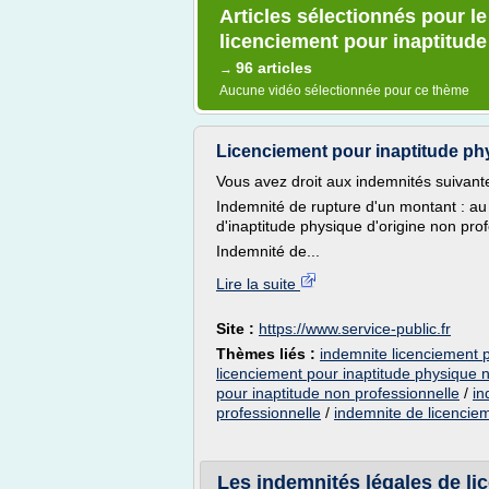
Articles sélectionnés pour l
licenciement pour inaptitude
96 articles
→
Aucune vidéo sélectionnée pour ce thème
Licenciement pour inaptitude phy
Vous avez droit aux indemnités suivante
Indemnité de rupture d'un montant : au 
d'inaptitude physique d'origine non prof
Indemnité de...
Lire la suite
Site :
https://www.service-public.fr
Thèmes liés :
indemnite licenciement p
licenciement pour inaptitude physique 
pour inaptitude non professionnelle
/
in
professionnelle
/
indemnite de licenciem
Les indemnités légales de li