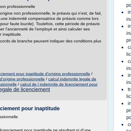
po
non professionnelle
i
origine non professionnelle, le préavis qui n'est, de fait,
à une indemnité compensatrice de préavis comme lors
in
 pour faute lourde). Toutefois, cette période de préavis
i
er l'ancienneté de l'employé et ainsi calculer ses
in
 inaptitude.
pr
ccords de branche peuvent indiquer des conditions plus
c
li
c
in
nciement pour inaptitude d'origine professionnelle
/
i
d'origine professionnelle
/
calcul indemnite legale de
in
sionnelle
/
calcul de l indemnite de licenciement pour
legale de licenciement
t
li
i
nciement pour inaptitude
pr
ssionnelle
po
c
licenciement pour inaptitude ne résultant ni d'une