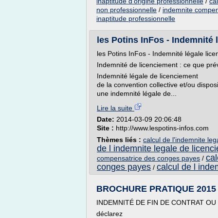
inaptitude d'origine professionnelle
/
ca
non professionnelle
/
indemnite compens
inaptitude professionnelle
les Potins InFos - Indemnité 
les Potins InFos - Indemnité légale lic
Indemnité de licenciement : ce que prévo
Indemnité légale de 
de la convention collective et/ou disposi
une indemnité légale de...
Lire la suite
Date:
2014-03-09 20:06:48
Site :
http://www.lespotins-infos.com
Thèmes liés :
calcul de l'indemnite le
de l indemnite legale de licenc
cal
compensatrice des conges payes
/
conges payes
calcul de l ind
/
BROCHURE PRATIQUE 2015 - 
INDEMNITÉ DE FIN DE CONTRAT OU
déclarez