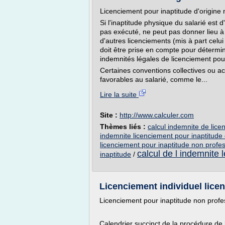
Licenciement pour inaptitude d'origine 
Si l'inaptitude physique du salarié est d'
pas exécuté, ne peut pas donner lieu 
d'autres licenciements (mis à part celui
doit être prise en compte pour détermin
indemnités légales de licenciement pour
Certaines conventions collectives ou a
favorables au salarié, comme le...
Lire la suite
Site :
http://www.calculer.com
Thèmes liés :
calcul indemnite de lice
indemnite licenciement pour inaptitude 
licenciement pour inaptitude non profes
calcul de l indemnite 
inaptitude
/
Licenciement individuel lice
Licenciement pour inaptitude non profe
Calendrier succinct de la procédure de 