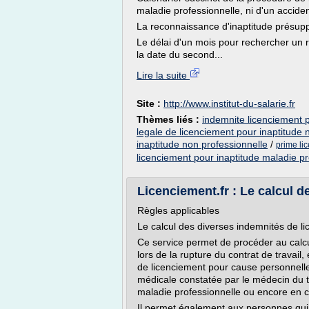
maladie professionnelle, ni d'un acciden
La reconnaissance d'inaptitude présu
Le délai d'un mois pour rechercher un
la date du second...
Lire la suite
Site :
http://www.institut-du-salarie.fr
Thèmes liés :
indemnite licenciement p
legale de licenciement pour inaptitude 
inaptitude non professionnelle
/
prime li
licenciement pour inaptitude maladie pr
Licenciement.fr : Le calcul de
Règles applicables
Le calcul des diverses indemnités de l
Ce service permet de procéder au calcu
lors de la rupture du contrat de travail,
de licenciement pour cause personnell
médicale constatée par le médecin du tra
maladie professionnelle ou encore en ca
Il permet également aux personnes qui.