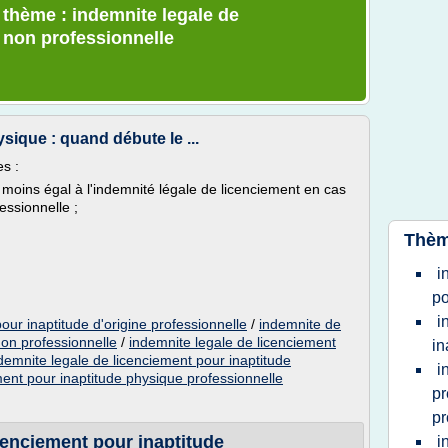
e thème : indemnite legale de
 non professionnelle
sique : quand débute le ...
s :
moins égal à l'indemnité légale de licenciement en cas
essionnelle ;
Thèm
i
po
i
our inaptitude d'origine professionnelle
/
indemnite de
non professionnelle
/
indemnite legale de licenciement
in
demnite legale de licenciement pour inaptitude
i
ent pour inaptitude physique professionnelle
pr
pr
cenciement pour inaptitude
i