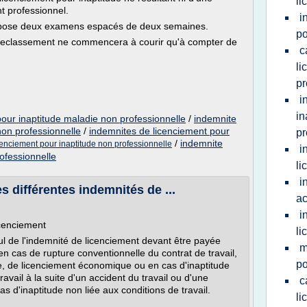
li
t professionnel.
i
ppose deux examens espacés de deux semaines.
po
 reclassement ne commencera à courir qu'à compter de
c
li
pr
i
in
our inaptitude maladie non professionnelle
/
indemnite
non professionnelle
/
indemnites de licenciement pour
pr
/
indemnite
cenciement pour inaptitude non professionnelle
i
ofessionnelle
li
i
s différentes indemnités de ...
ac
i
icenciement
li
l de l'indemnité de licenciement devant être payée
m
 en cas de rupture conventionnelle du contrat de travail,
po
e, de licenciement économique ou en cas d'inaptitude
vail à la suite d'un accident du travail ou d'une
c
s d'inaptitude non liée aux conditions de travail.
li
..