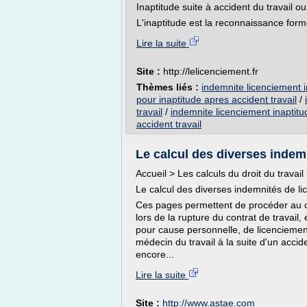
Inaptitude suite à accident du travail o
L'inaptitude est la reconnaissance forme
Lire la suite
Site :
http://lelicenciement.fr
Thèmes liés :
indemnite licenciement in
pour inaptitude apres accident travail
/
travail
/
indemnite licenciement inaptitud
accident travail
Le calcul des diverses indem
Accueil > Les calculs du droit du travai
Le calcul des diverses indemnités de l
Ces pages permettent de procéder au ca
lors de la rupture du contrat de travail
pour cause personnelle, de licencieme
médecin du travail à la suite d'un accid
encore...
Lire la suite
Site :
http://www.astae.com